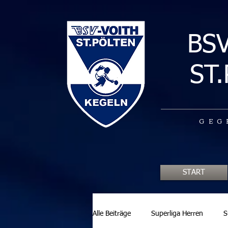
BS
ST
GEG
START
Alle Beiträge
Superliga Herren
S