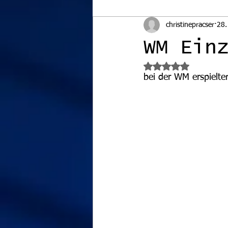
christinepracser
28.
WM Ein
Mit NaN von 5 Ster
bei der WM erspielte