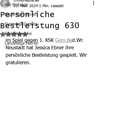
christinepracser
Alle Beiträge
11. Nov. 2024
1 Min. Lesezeit
Persönliche
Superliga Herren
Bestleistung 630
Superliga Damen
Einzelbewerbe
Mit NaN von 5 Sternen bewertet.
im Spiel gegen 1. KSK 
Gem.Be
d.Wr. 
Landesliga Herren
Neustadt hat Jessica Ebner ihre 
persönliche Bestleistung gespielt. Wir 
gratulieren.