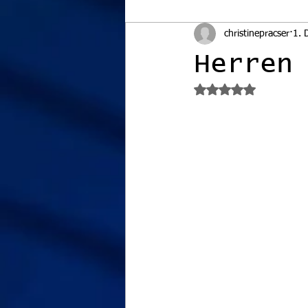
christinepracser
1. 
Herren
Mit NaN von 5 Ster