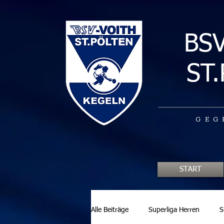
BS
ST
GEG
START
Alle Beiträge
Superliga Herren
S