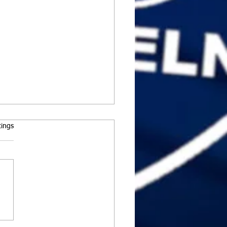
rtet.
tings
Einzel in Schwaz