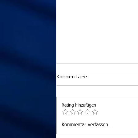
Kommentare
Rating hinzufügen
ÖSTM Einzel Damen und
Kommentar verfassen...
Herren