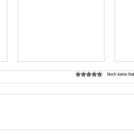
Mit 0 von 5 Sternen bewe
Noch keine Ra
ÖSTM Sprint Damen
WM 