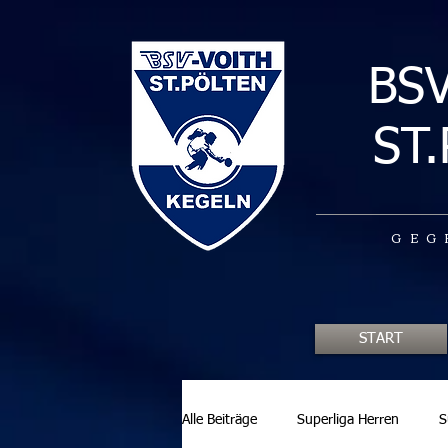
BS
ST
GEG
START
Alle Beiträge
Superliga Herren
S