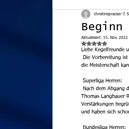
christinepracser
7. 
Beginn
Aktualisiert:
15. Nov. 2022
Mit NaN von 5 Ster
Liebe Kegelfreunde u
 Die Vorbereitung ist gespielt, der Sommer fast vorbei wir sind fit und voller Vorfreude und 
die Meisterschaft k
 Superliga Herren:
 Nach dem Abgang der Vsetecka Brüder in Richtung Neunkirchen und dem Abgang von 
Thomas Langbauer Ric
Verstärkungen begrü
und haben sich schon
 Bundesliga Herren: