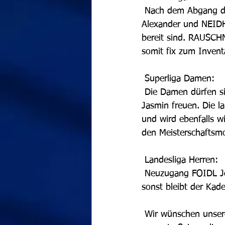
 Nach dem Abgang der beiden Legionäre wurde auch hier reagiert und mit MÜLLNER 
Alexander und NEIDH
bereit sind. RAUSCHM
somit fix zum Invent
 Superliga Damen:
 Die Damen dürfen sich über die toptalentierten Neuzugänge STÖCKL Sandra und MEISTERL 
Jasmin freuen. Die la
und wird ebenfalls w
den Meisterschaftsm
 Landesliga Herren:
 Neuzugang FOIDL Johann wird die Landesliga Mannschaft kommende Saison unterstützen, 
sonst bleibt der Kad
 Wir wünschen unseren SpielerInnen alles Gute für die ersten Aufgaben und natürlich für die 