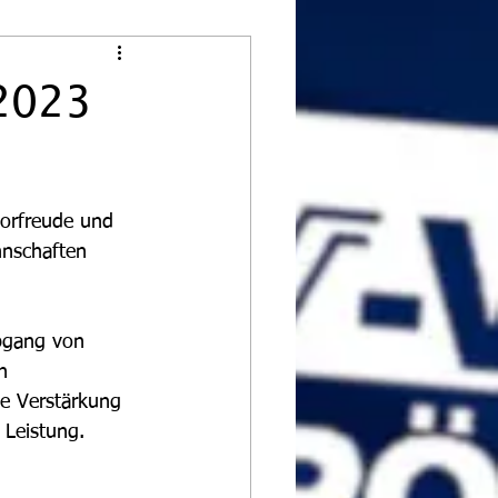
2023
nnschaften
n 
e Verstärkung 
 Leistung.