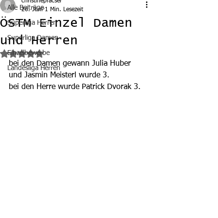
christinepracser
Alle Beiträge
26. Juni
1 Min. Lesezeit
ÖSTM Einzel Damen
Superliga Herren
und Herren
Superliga Damen
Einzelbewerbe
Mit NaN von 5 Sternen bewertet.
bei den Damen gewann Julia Huber 
Landesliga Herren
und Jasmin Meisterl wurde 3.
bei den Herre wurde Patrick Dvorak 3.