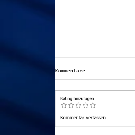
Kommentare
Rating hinzufügen
ÖSTM Einzel Damen und
Kommentar verfassen...
Herren