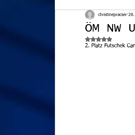
christinepracser
28.
ÖM NW 
Mit NaN von 5 Ster
2. Platz Futschek Car