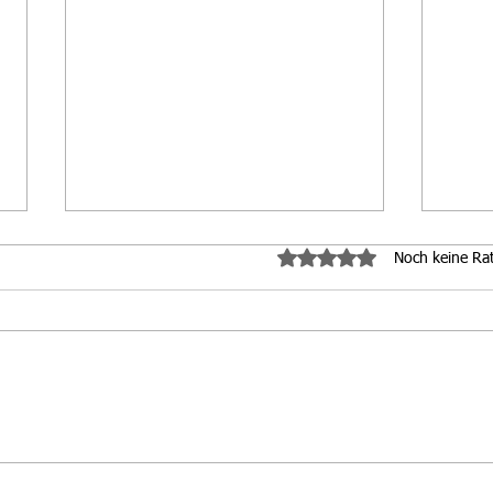
Mit 0 von 5 Sternen bewe
Noch keine Ra
ÖSTM Sprint Damen
WM 