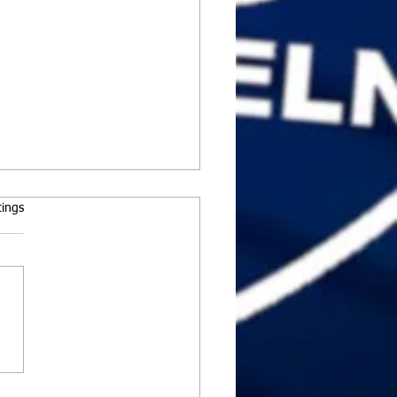
rtet.
tings
Einzel in Schwaz