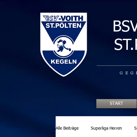
BS
ST
GEG
START
Alle Beiträge
Superliga Herren
S