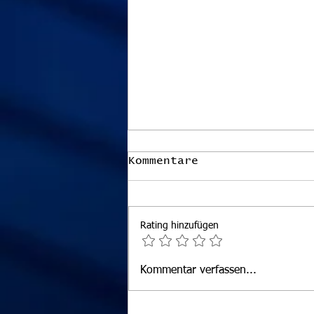
Kommentare
Rating hinzufügen
ÖSTM Einzel Damen und
Kommentar verfassen...
Herren