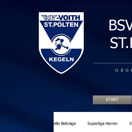
BS
ST
GEG
START
Alle Beiträge
Superliga Herren
S