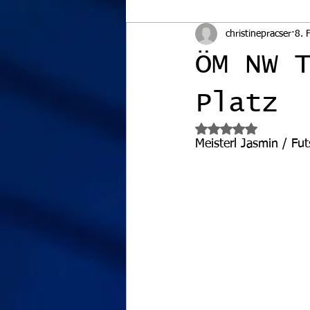
christinepracser
8. 
ÖM NW 
Platz
Mit NaN von 5 Ster
Meisterl Jasmin / Fu