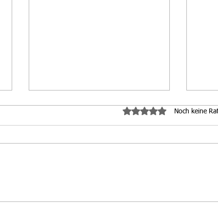
Mit 0 von 5 Sternen bewe
Noch keine Ra
ÖSTM Sprint Damen
WM 