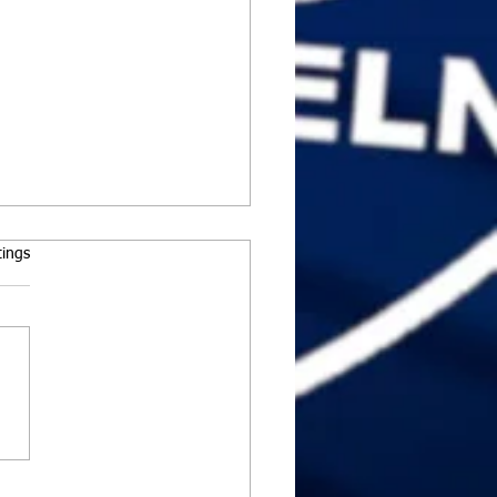
rtet.
tings
Einzel in Schwaz