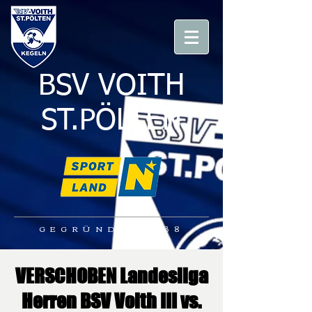
BSV VOITH
ST.PÖLTEN
GEGRÜNDET 1938
VERSCHOBEN Landesliga
Herren BSV Voith III vs.