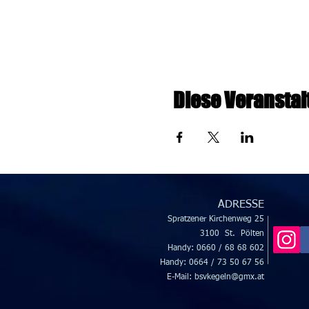
Diese Veranstal
ADRESSE
Spratzener Kirche
n
weg 25
3100 St. Pölten
Handy: 0660 / 68 68 602
Handy: 0664 / 73 50 67 56
E-Mail:
bsvkegeln@gmx.at