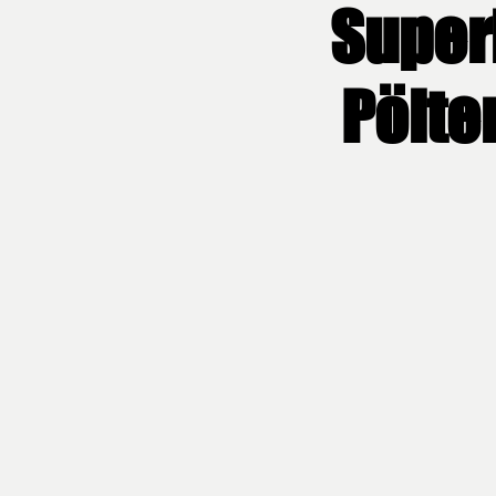
Superl
Pölte