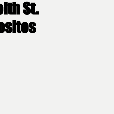
ith St.
osites