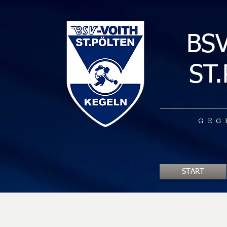
BS
ST
GEG
START