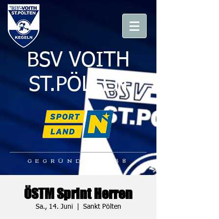
BSV VOITH
ST.PÖLTEN
GEGRÜNDET 1938
ÖSTM Sprint Herren
Sa., 14. Juni
  |  
Sankt Pölten