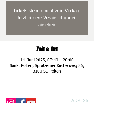
Tickets stehen nicht zum Verkauf
Jetzt andere Veranstaltungen
ansehen
Zeit & Ort
14. Juni 2025, 07:40 – 20:00
Sankt Pölten, Spratzerner Kirchenweg 25,
3100 St. Pölten
ADRESSE
Spratzener Kirche
n
weg 25
3100 St. Pölten
Handy: 0660 /
68 68 602
Handy: 0664 /
73 50 67 56