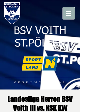
BSV VOITH
ST.PÖLTEN
GEGRÜNDET 1938
Landesliga Herren BSV
Voith III vs. KSK KW