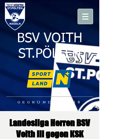
BSV VOITH
ST.PÖLTEN
GEGRÜNDET 1938
Landesliga Herren BSV
Voith III gegen KSK