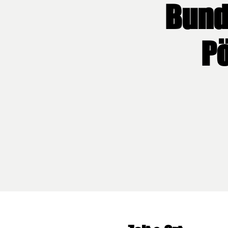
Bunde
Pö