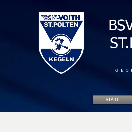
BS
ST
GEG
START