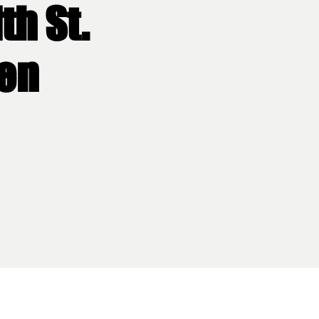
th St.
ien