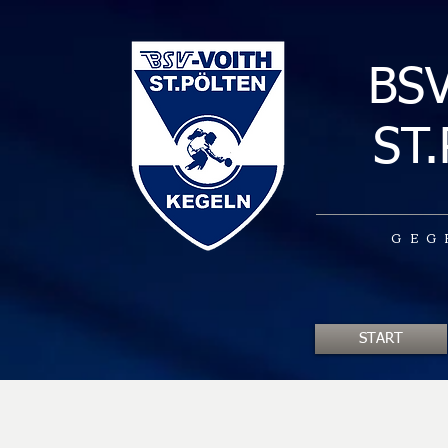
BS
ST
GEG
START