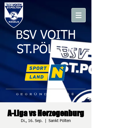
BSV VOITH
ST.PÖLTEN
GEGRÜNDET 1938
A-Liga vs Herzogenburg
Di., 16. Sep.
  |  
Sankt Pölten