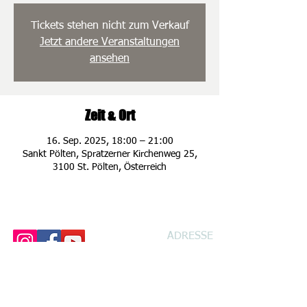
Tickets stehen nicht zum Verkauf
Jetzt andere Veranstaltungen
ansehen
Zeit & Ort
16. Sep. 2025, 18:00 – 21:00
Sankt Pölten, Spratzerner Kirchenweg 25,
3100 St. Pölten, Österreich
ADRESSE
Spratzener Kirche
n
weg 25
3100 St. Pölten
Handy: 0660 /
68 68 602
Handy: 0664 /
73 50 67 56